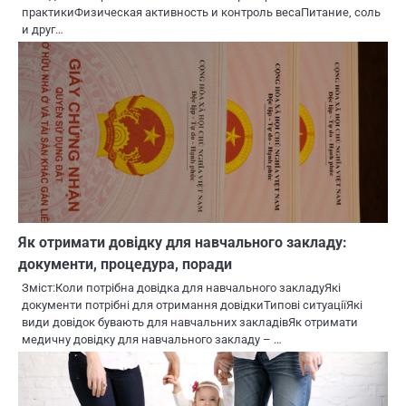
практикиФизическая активность и контроль весаПитание, соль
и друг…
Як отримати довідку для навчального закладу:
документи, процедура, поради
Зміст:Коли потрібна довідка для навчального закладуЯкі
документи потрібні для отримання довідкиТипові ситуаціїЯкі
види довідок бувають для навчальних закладівЯк отримати
медичну довідку для навчального закладу – …