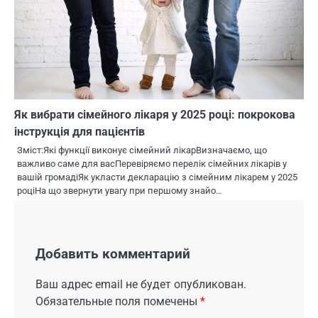
Як вибрати сімейного лікаря у 2025 році: покрокова
інструкція для пацієнтів
Зміст:Які функції виконує сімейний лікарВизначаємо, що
важливо саме для васПеревіряємо перелік сімейних лікарів у
вашій громадіЯк укласти декларацію з сімейним лікарем у 2025
роціНа що звернути увагу при першому знайо…
Добавить комментарий
Ваш адрес email не будет опубликован.
Обязательные поля помечены
*