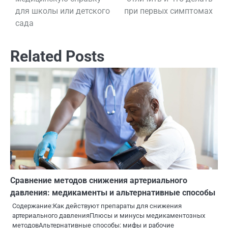
по
для школы или детского
при первых симптомах
сада
записям
Related Posts
Сравнение методов снижения артериального
давления: медикаменты и альтернативные способы
Содержание:Как действуют препараты для снижения
артериального давленияПлюсы и минусы медикаментозных
методовАльтернативные способы: мифы и рабочие