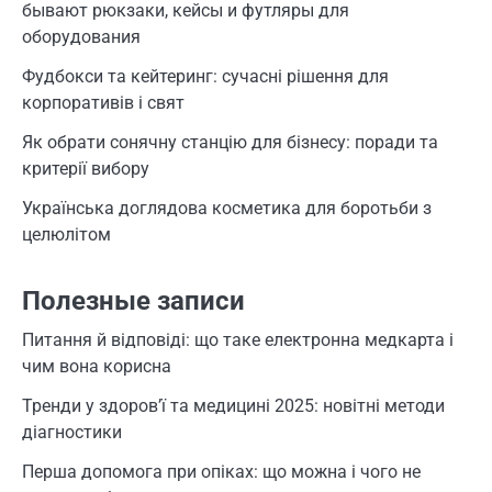
бывают рюкзаки, кейсы и футляры для
оборудования
Фудбокси та кейтеринг: сучасні рішення для
корпоративів і свят
Як обрати сонячну станцію для бізнесу: поради та
критерії вибору
Українська доглядова косметика для боротьби з
целюлітом
Полезные записи
Питання й відповіді: що таке електронна медкарта і
чим вона корисна
Тренди у здоров’ї та медицині 2025: новітні методи
діагностики
Перша допомога при опіках: що можна і чого не