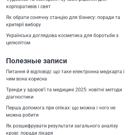
корпоративів і свят
Як обрати сонячну станцію для бізнесу: поради та
критерії вибору
Українська доглядова косметика для боротьби з
целюлітом
Полезные записи
Питання й відповіді: що таке електронна медкарта і
чим вона корисна
Тренди у здоров’ї та медицині 2025: новітні методи
діагностики
Перша допомога при опіках: що можна і чого не
можна робити
Як розшифрувати результати загального аналізу
крові: поради лікаря