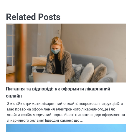
Related Posts
Питання та відповіді: як оформити лікарняний
онлайн
Зміст:Як отримати лікарняний онлайн: покрокова інструкціяХто
має право на оформлення електронного лікарняногоДе і як
знайти «свій» медичний порталЧасті питання щодо оформлення
лікарняного онлайнПідводні камені: що …