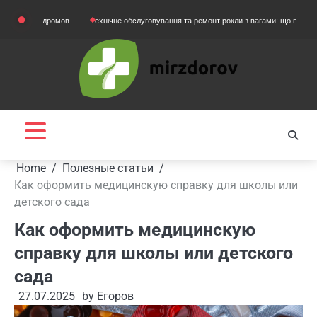
Skip
тодромов
Технічне обслуговування та ремонт рокли з вагами: що потрібно знати в
to
content
Home
Полезные статьи
Как оформить медицинскую справку для школы или
детского сада
Как оформить медицинскую
справку для школы или детского
сада
27.07.2025
by
Егоров