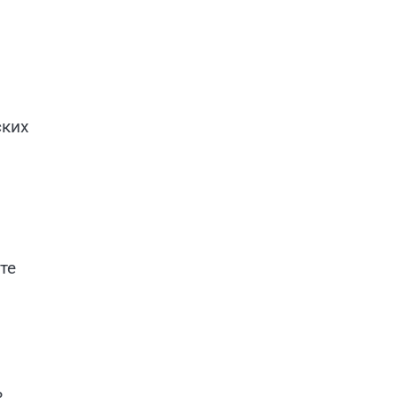
ских
те
ь