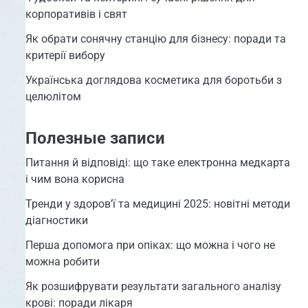
корпоративів і свят
Як обрати сонячну станцію для бізнесу: поради та
критерії вибору
Українська доглядова косметика для боротьби з
целюлітом
Полезные записи
Питання й відповіді: що таке електронна медкарта
і чим вона корисна
Тренди у здоров’ї та медицині 2025: новітні методи
діагностики
Перша допомога при опіках: що можна і чого не
можна робити
Як розшифрувати результати загального аналізу
крові: поради лікаря