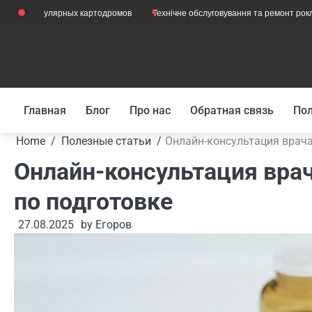
Skip
ярных картодромов
Технічне обслуговування та ремонт рокли з вагами: що
to
content
Главная
Блог
Про нас
Обратная связь
Пол
Home
Полезные статьи
Онлайн-консультация врача
Онлайн-консультация вра
по подготовке
27.08.2025
by
Егоров