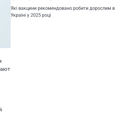
Які вакцини рекомендовано робити дорослим в
Україні у 2025 році
х
рают
й