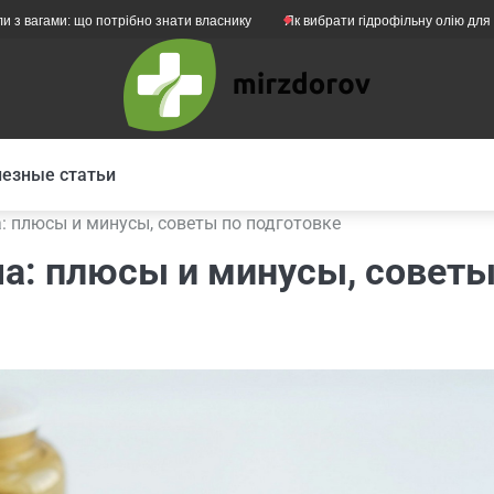
 потрібно знати власнику
Як вибрати гідрофільну олію для жирної шкіри 
езные статьи
: плюсы и минусы, советы по подготовке
ча: плюсы и минусы, совет