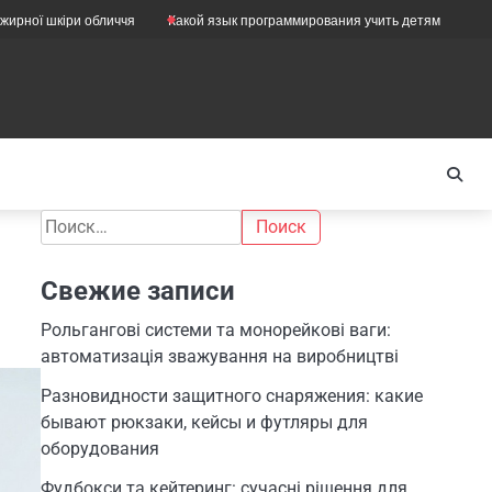
обличчя
Какой язык программирования учить детям
Как правильно об
Найти:
ы
Свежие записи
Рольгангові системи та монорейкові ваги:
автоматизація зважування на виробництві
Разновидности защитного снаряжения: какие
бывают рюкзаки, кейсы и футляры для
оборудования
Фудбокси та кейтеринг: сучасні рішення для