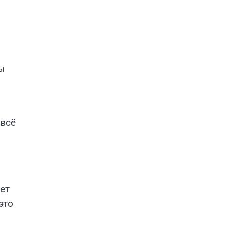
ы
 всё
ет
это