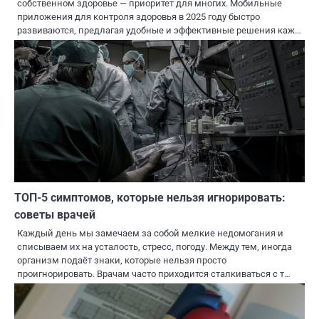
собственном здоровье — приоритет для многих. Мобильные
приложения для контроля здоровья в 2025 году быстро
развиваются, предлагая удобные и эффективные решения каж…
ТОП-5 симптомов, которые нельзя игнорировать:
советы врачей
Каждый день мы замечаем за собой мелкие недомогания и
списываем их на усталость, стресс, погоду. Между тем, иногда
организм подаёт знаки, которые нельзя просто
проигнорировать. Врачам часто приходится сталкиваться с т…