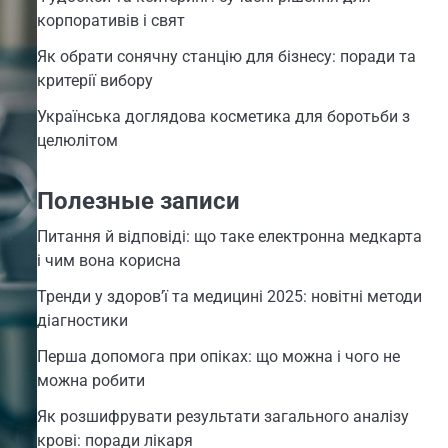
корпоративів і свят
Як обрати сонячну станцію для бізнесу: поради та
критерії вибору
Українська доглядова косметика для боротьби з
целюлітом
Полезные записи
Питання й відповіді: що таке електронна медкарта
і чим вона корисна
Тренди у здоров’ї та медицині 2025: новітні методи
діагностики
Перша допомога при опіках: що можна і чого не
можна робити
Як розшифрувати результати загального аналізу
крові: поради лікаря