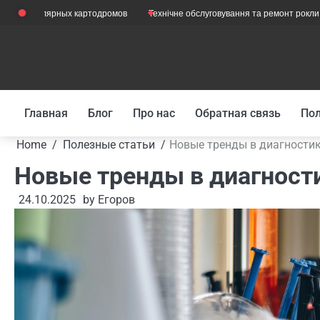
Skip
лярных картодромов
Технічне обслуговування та ремонт рокли з вагами: 
to
content
Главная
Блог
Про нас
Обратная связь
Пол
Home
Полезные статьи
Новые тренды в диагностик
Новые тренды в диагности
24.10.2025
by
Егоров