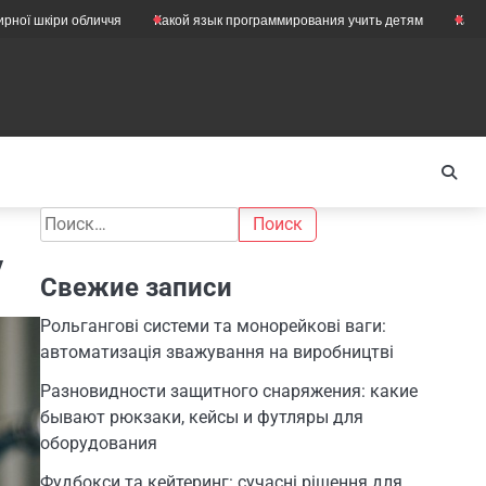
 обличчя
Какой язык программирования учить детям
Как правильно о
Найти:
у
Свежие записи
Рольгангові системи та монорейкові ваги:
автоматизація зважування на виробництві
Разновидности защитного снаряжения: какие
бывают рюкзаки, кейсы и футляры для
оборудования
Фудбокси та кейтеринг: сучасні рішення для