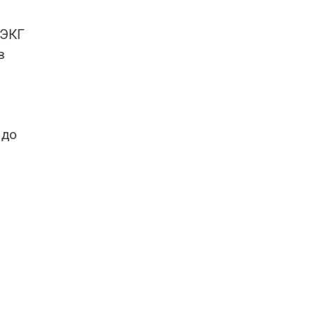
 ЭКГ
в
 до