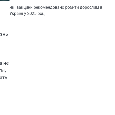
Які вакцини рекомендовано робити дорослим в
Україні у 2025 році
изнь
а не
ты,
ать