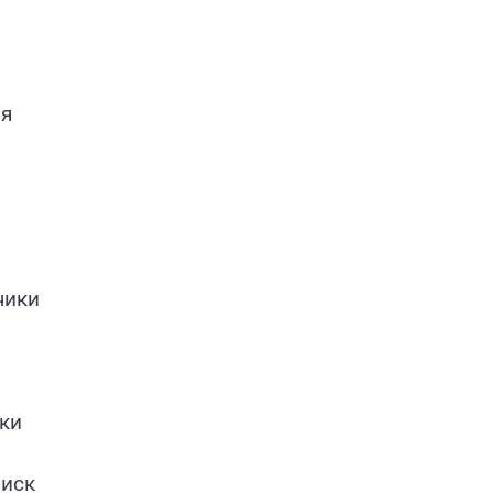
ия
чики
ки
риск