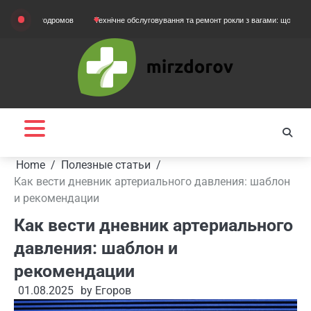
Skip
картодромов
Технічне обслуговування та ремонт рокли з вагами: що потрібно знат
to
content
Home
Полезные статьи
Как вести дневник артериального давления: шаблон
и рекомендации
Как вести дневник артериального
давления: шаблон и
рекомендации
01.08.2025
by
Егоров