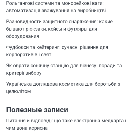
Рольгангові системи та монорейкові ваги:
автоматизація зважування на виробництві
Разновидности защитного снаряжения: какие
бывают рюкзаки, кейсы и футляры для
оборудования
Фудбокси та кейтеринг: сучасні рішення для
корпоративів і свят
Як обрати сонячну станцію для бізнесу: поради та
критерії вибору
Українська доглядова косметика для боротьби з
целюлітом
Полезные записи
Питання й відповіді: що таке електронна медкарта і
чим вона корисна