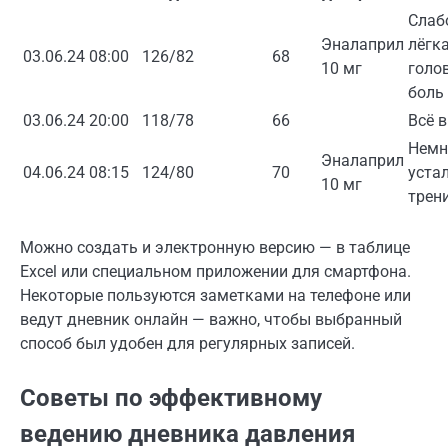
Слаб
Эналаприл
лёгк
03.06.24
08:00
126/82
68
10 мг
голо
боль
03.06.24
20:00
118/78
66
Всё 
Немн
Эналаприл
04.06.24
08:15
124/80
70
уста
10 мг
трен
Можно создать и электронную версию — в таблице
Excel или специальном приложении для смартфона.
Некоторые пользуются заметками на телефоне или
ведут дневник онлайн — важно, чтобы выбранный
способ был удобен для регулярных записей.
Советы по эффективному
ведению дневника давления