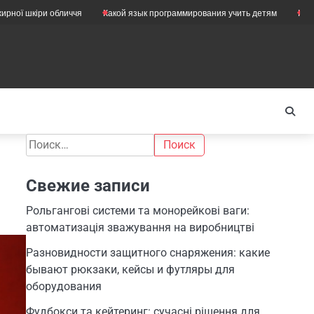
іри обличчя
Какой язык программирования учить детям
Как правильн
Найти:
Свежие записи
Рольгангові системи та монорейкові ваги:
автоматизація зважування на виробництві
Разновидности защитного снаряжения: какие
бывают рюкзаки, кейсы и футляры для
оборудования
Фудбокси та кейтеринг: сучасні рішення для