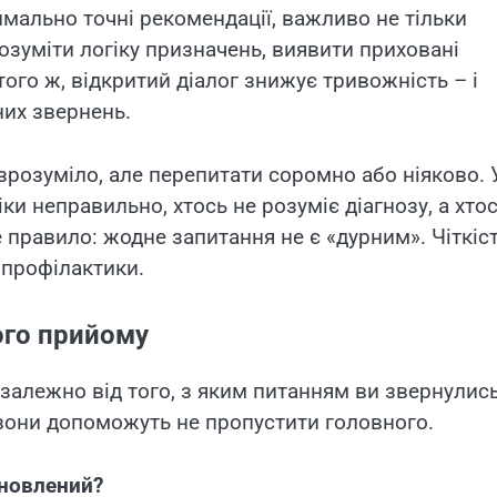
мально точні рекомендації, важливо не тільки
озуміти логіку призначень, виявити приховані
того ж, відкритий діалог знижує тривожність – і
них звернень.
розуміло, але перепитати соромно або ніяково. 
ки неправильно, хтось не розуміє діагнозу, а хто
е правило: жодне запитання не є «дурним». Чіткіст
 профілактики.
ого прийому
езалежно від того, з яким питанням ви звернулись
 вони допоможуть не пропустити головного.
тановлений?