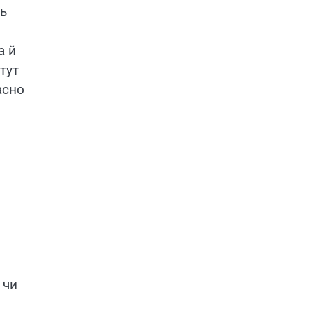
ть
а й
тут
асно
 чи