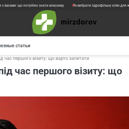
: що потрібно знати власнику
Як вибрати гідрофільну олію для жирної шк
езные статьи
ід час першого візиту: що варто запитати
під час першого візиту: що