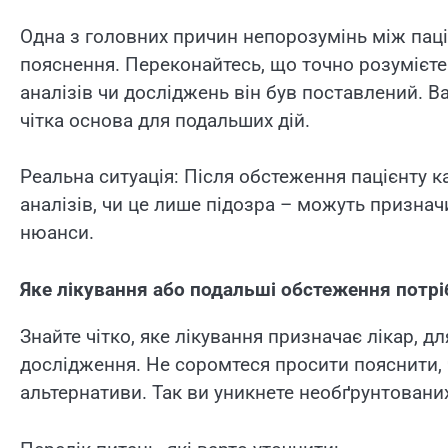
Одна з головних причин непорозумінь між паціє
пояснення. Переконайтесь, що точно розумієте 
аналізів чи досліджень він був поставлений. Ва
чітка основа для подальших дій.
Реальна ситуація: Після обстеження пацієнту ка
аналізів, чи це лише підозра – можуть призна
нюанси.
Яке лікування або подальші обстеження потріб
Знайте чітко, яке лікування призначає лікар, д
дослідження. Не соромтеся просити пояснити, ч
альтернативи. Так ви уникнете необґрунтовани