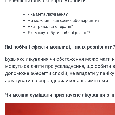
Перелік питань, які варто уточнити:
Яка мета лікування?
Чи можливі інші схеми або варіанти?
Яка тривалість терапії?
Які можуть бути побічні реакції?
Які побічні ефекти можливі, і як їх розпізнати?
Будь-яке лікування чи обстеження може мати на
можуть свідчити про ускладнення, що робити в
допоможе зберегти спокій, не впадати у паніку
зреагувати на справді ризиковані симптоми.
Чи можна суміщати призначене лікування з і