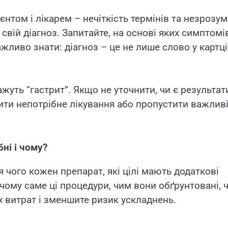
нтом і лікарем – нечіткість термінів та незрозум
свій діагноз. Запитайте, на основі яких симптомів
жливо знати: діагноз – це не лише слово у картці,
жуть “гастрит”. Якщо не уточнити, чи є результат
чити непотрібне лікування або пропустити важлив
ні і чому?
ля чого кожен препарат, які цілі мають додаткові
ому саме ці процедури, чим вони обґрунтовані, ч
х витрат і зменшите ризик ускладнень.