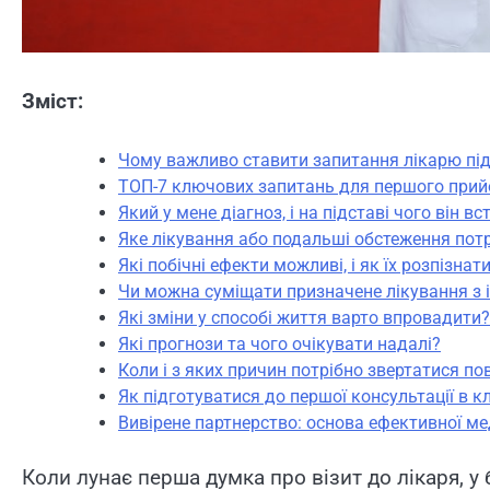
Зміст:
Чому важливо ставити запитання лікарю під
ТОП-7 ключових запитань для першого при
Який у мене діагноз, і на підставі чого він в
Яке лікування або подальші обстеження потр
Які побічні ефекти можливі, і як їх розпізнат
Чи можна суміщати призначене лікування з
Які зміни у способі життя варто впровадити?
Які прогнози та чого очікувати надалі?
Коли і з яких причин потрібно звертатися по
Як підготуватися до першої консультації в кл
Вивірене партнерство: основа ефективної м
Коли лунає перша думка про візит до лікаря, у