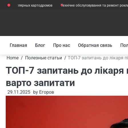
Skip
опулярных картодромов
Технічне обслуговування та ремонт рокли з вагами
to
content
Главная
Блог
Про нас
Обратная связь
Пол
Home
Полезные статьи
ТОП-7 запитань до лікаря п
ТОП-7 запитань до лікаря 
варто запитати
29.11.2025
by
Егоров