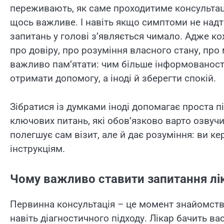
переживають, як саме проходитиме консультаці
щось важливе. І навіть якщо симптоми не надт
запитань у голові з’являється чимало. Адже ко
про довіру, про розуміння власного стану, про
важливо пам’ятати: чим більше інформованості
отримати допомогу, а іноді й зберегти спокій.
Зібратися із думками іноді допомагає проста п
ключових питань, які обов’язково варто озвучи
полегшує сам візит, але й дає розуміння: ви ке
інструкціям.
Чому важливо ставити запитання лік
Первинна консультація – це момент знайомства 
навіть діагностичного підходу. Лікар бачить ва