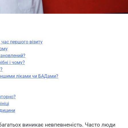
 час першого візиту
йому
становлений?
ібні і чому?
и?
 іншими ліками чи БАДами?
вторно?
ініці
едицини
 багатьох виникає невпевненість. Часто люди