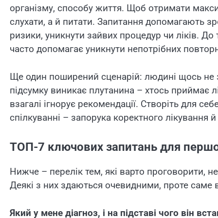
організму, способу життя. Щоб отримати макси
слухати, а й питати. Запитання допомагають зр
ризики, уникнути зайвих процедур чи ліків. До 
часто допомагає уникнути непотрібних повтор
Ще один поширений сценарій: людині щось не з
підсумку виникає плутанина – хтось приймає лі
взагалі ігнорує рекомендації. Створіть для себ
спілкуванні – запорука коректного лікування й
ТОП-7 ключових запитань для перш
Нижче – перелік тем, які варто проговорити, н
Деякі з них здаються очевидними, проте саме
Який у мене діагноз, і на підставі чого він вс