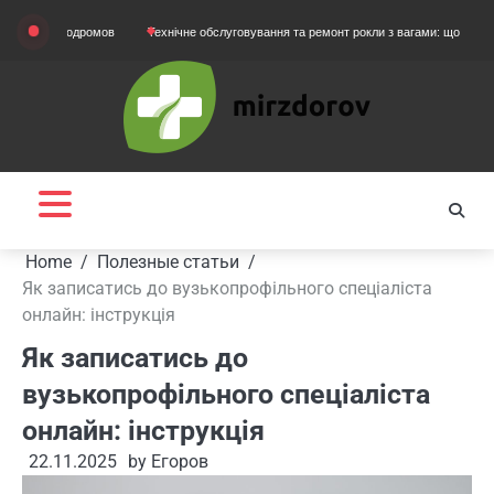
Skip
картодромов
Технічне обслуговування та ремонт рокли з вагами: що потрібно знат
to
content
Home
Полезные статьи
Як записатись до вузькопрофільного спеціаліста
онлайн: інструкція
Як записатись до
вузькопрофільного спеціаліста
онлайн: інструкція
22.11.2025
by
Егоров