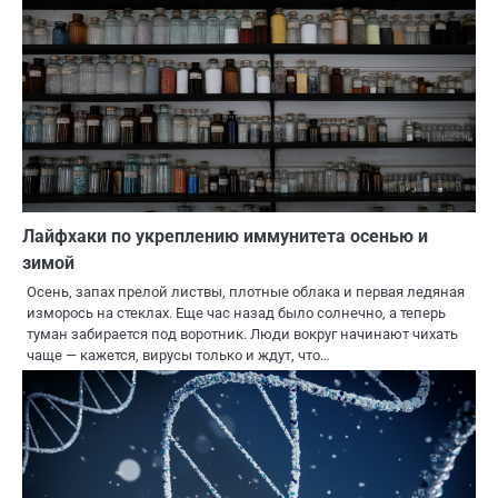
Лайфхаки по укреплению иммунитета осенью и
зимой
Осень, запах прелой листвы, плотные облака и первая ледяная
изморось на стеклах. Еще час назад было солнечно, а теперь
туман забирается под воротник. Люди вокруг начинают чихать
чаще — кажется, вирусы только и ждут, что…