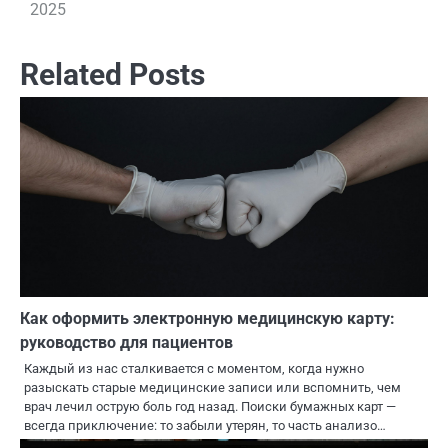
2025
записям
Related Posts
Как оформить электронную медицинскую карту:
руководство для пациентов
Каждый из нас сталкивается с моментом, когда нужно
разыскать старые медицинские записи или вспомнить, чем
врач лечил острую боль год назад. Поиски бумажных карт —
всегда приключение: то забыли утерян, то часть анализо…