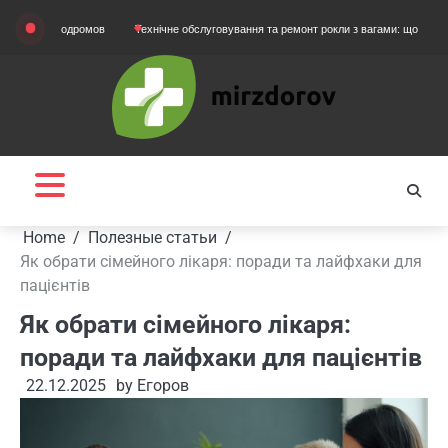
Skip
артодромов
Технічне обслуговування та ремонт рокли з вагами: що потрібно знати
to
content
Home
Полезные статьи
Як обрати сімейного лікаря: поради та лайфхаки для
пацієнтів
Як обрати сімейного лікаря:
поради та лайфхаки для пацієнтів
22.12.2025
by
Егоров