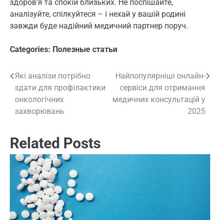
здоров’я та спокій близьких. Не поспішайте,
аналізуйте, спілкуйтеся – і нехай у вашій родині
завжди буде надійний медичний партнер поруч.
Categories:
Полезные статьи
Які аналізи потрібно
Найпопулярніші онлайн-
Навигация
здати для профілактики
сервіси для отримання
по
онкологічних
медичних консультацій у
захворювань
2025
записям
Related Posts