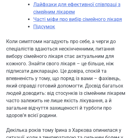
Лайфхаки для ефективної співпраці з
сімейним лікарем
Часті міфи про вибір сімейного лікаря
Підсумок
Коли симптоми нагадують про себе, а черги до
спеціалістів здаються нескінченними, питання
вибору сімейного лікаря стає актуальним для
кожного. Знайти свого лікаря – це більше, ніж
підписати декларацію. Це довіра, спокій та
впевненість у тому, що поряд із вами – фахівець,
який справді готовий допомогти. Досвід багатьох
людей доводить: від стосунків із сімейним лікарем
часто залежить не лише якість лікування, а й
загальне відчуття захищеності й турботи про
здоров’я всієї родини.
Декілька років тому Ірина з Харкова опинилася у
ситуації, коли з температурою та сильним болем у