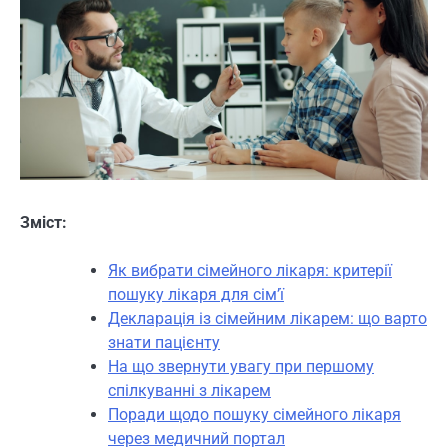
Зміст:
Як вибрати сімейного лікаря: критерії
пошуку лікаря для сім’ї
Декларація із сімейним лікарем: що варто
знати пацієнту
На що звернути увагу при першому
спілкуванні з лікарем
Поради щодо пошуку сімейного лікаря
через медичний портал