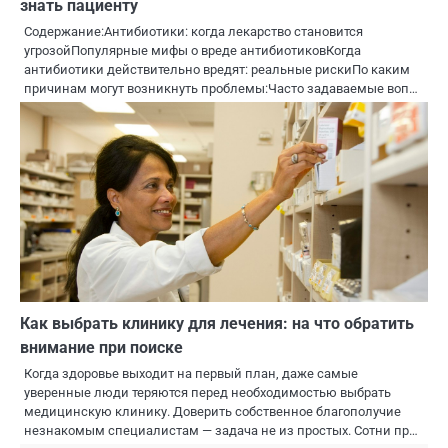
знать пациенту
Содержание:Антибиотики: когда лекарство становится
угрозойПопулярные мифы о вреде антибиотиковКогда
антибиотики действительно вредят: реальные рискиПо каким
причинам могут возникнуть проблемы:Часто задаваемые воп…
Как выбрать клинику для лечения: на что обратить
внимание при поиске
Когда здоровье выходит на первый план, даже самые
уверенные люди теряются перед необходимостью выбрать
медицинскую клинику. Доверить собственное благополучие
незнакомым специалистам — задача не из простых. Сотни пр…