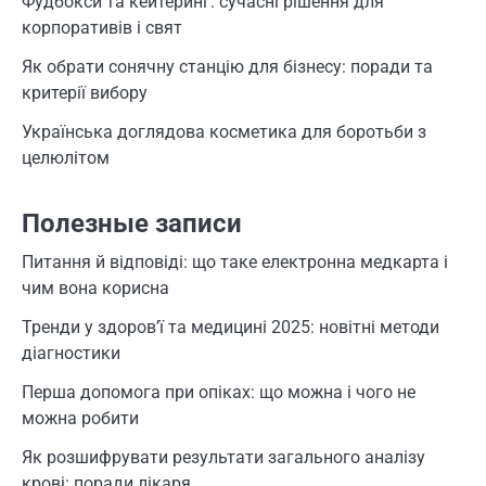
Фудбокси та кейтеринг: сучасні рішення для
корпоративів і свят
Як обрати сонячну станцію для бізнесу: поради та
критерії вибору
Українська доглядова косметика для боротьби з
целюлітом
Полезные записи
Питання й відповіді: що таке електронна медкарта і
чим вона корисна
Тренди у здоров’ї та медицині 2025: новітні методи
діагностики
Перша допомога при опіках: що можна і чого не
можна робити
Як розшифрувати результати загального аналізу
крові: поради лікаря