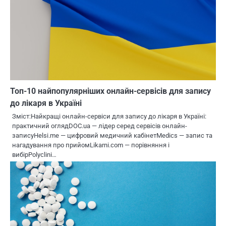
Топ-10 найпопулярніших онлайн-сервісів для запису
до лікаря в Україні
Зміст:Найкращі онлайн-сервіси для запису до лікаря в Україні:
практичний оглядDOC.ua — лідер серед сервісів онлайн-
записуHelsi.me — цифровий медичний кабінетMedics — запис та
нагадування про прийомLikarni.com — порівняння і
вибірPolyclini…