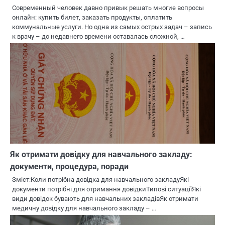
Современный человек давно привык решать многие вопросы
онлайн: купить билет, заказать продукты, оплатить
коммунальные услуги. Но одна из самых острых задач – запись
к врачу – до недавнего времени оставалась сложной, …
Як отримати довідку для навчального закладу:
документи, процедура, поради
Зміст:Коли потрібна довідка для навчального закладуЯкі
документи потрібні для отримання довідкиТипові ситуаціїЯкі
види довідок бувають для навчальних закладівЯк отримати
медичну довідку для навчального закладу – …