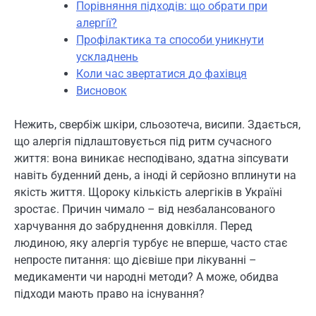
Порівняння підходів: що обрати при
алергії?
Профілактика та способи уникнути
ускладнень
Коли час звертатися до фахівця
Висновок
Нежить, свербіж шкіри, сльозотеча, висипи. Здається,
що алергія підлаштовується під ритм сучасного
життя: вона виникає несподівано, здатна зіпсувати
навіть буденний день, а іноді й серйозно вплинути на
якість життя. Щороку кількість алергіків в Україні
зростає. Причин чимало – від незбалансованого
харчування до забруднення довкілля. Перед
людиною, яку алергія турбує не вперше, часто стає
непросте питання: що дієвіше при лікуванні –
медикаменти чи народні методи? А може, обидва
підходи мають право на існування?