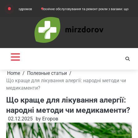
Skip
артодромов
Технічне обслуговування та ремонт рокли з вагами: що потрібно знати
to
content
Home
Полезные статьи
Що краще для лікування алергії: народні методи чи
медикаменти?
Що краще для лікування алергії:
народні методи чи медикаменти?
02.12.2025
by
Егоров