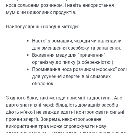
носа сольовим розчином, і навіть використання
муміє чи бджолиних продуктів.
Найпопулярніші народні методи:
Настої з ромашки, череди чи календули
для зменшення свербежу та запалення.
Вживання меду для “привчання”
організму до пилку (з обережністю!).
Промивання носа розчином морської солі
для усунення алергенів зі слизових
оболонок.
З одного боку, такі методи приємні та доступні. Але
варто знати їхні межі: більшість домашніх засобів
діють м’яко і не завжди здатні контролювати сильні
прояви алергії. Зокрема, неконтрольоване
використання трав може спровокувати нову