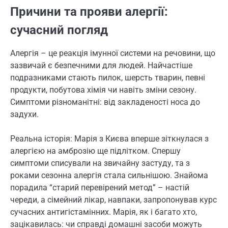
Причини та прояви алергії:
сучасний погляд
Алергія – це реакція імунної системи на речовини, що
зазвичай є безпечними для людей. Найчастіше
подразниками стають пилок, шерсть тварин, певні
продукти, побутова хімія чи навіть зміни сезону.
Симптоми різноманітні: від закладеності носа до
задухи.
Реальна історія: Марія з Києва вперше зіткнулася з
алергією на амброзію ще підлітком. Спершу
симптоми списували на звичайну застуду, та з
роками сезонна алергія стала сильнішою. Знайома
порадила “старий перевірений метод” – настій
череди, а сімейний лікар, навпаки, запропонував курс
сучасних антигістамінних. Марія, як і багато хто,
зацікавилась: чи справді домашні засоби можуть