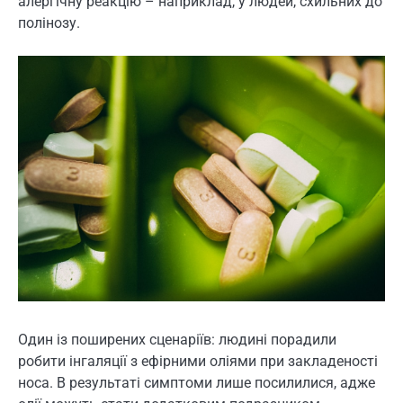
алергічну реакцію – наприклад, у людей, схильних до
полінозу.
Один із поширених сценаріїв: людині порадили
робити інгаляції з ефірними оліями при закладеності
носа. В результаті симптоми лише посилилися, адже