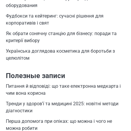
оборудования
Фудбокси та кейтеринг: сучасні рішення для
корпоративів і свят
Як обрати сонячну станцію для бізнесу: поради та
критерії вибору
Українська доглядова косметика для боротьби з
целюлітом
Полезные записи
Питання й відповіді: що таке електронна медкарта і
чим вона корисна
Тренди у здоров’ї та медицині 2025: новітні методи
діагностики
Перша допомога при опіках: що можна і чого не
можна робити