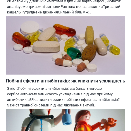
симптоми у дітейЯкі симптоми у дітей не варто недооцінювати:
аналізуємо тривожні сигналиРаптова поява висипкиТривалий
кашель і утруднене диханняСильний біль у ж…
Побічні ефекти антибіотиків: як уникнути ускладнень
Зміст:Побічні ефекти антибіотиків: від банального до
серйозногоЧому виникають ускладнення під час прийому
антибіотиків?Як знизити ризик побічних ефектів антибіотиків?
Захист травної системи під час лікування антибі…