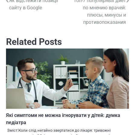
Як відстежити позиції
Топ-7 популярных диет
Навигация
сайту в Google
по мнению врачей:
по
плюсы, минусы и
противопоказания
записям
Related Posts
Які симптоми не можна ігнорувати у дітей: думка
педіатра
Зміст:Коли слід негайно звертатися до лікаря: тривожні