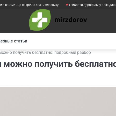
и: що потрібно знати власнику
Як вибрати гідрофільну олію для жирної ш
езные статьи
можно получить бесплатно: подробный разбор
и можно получить бесплатно