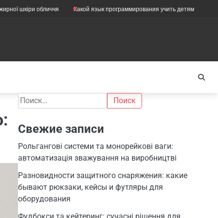
кіри обличчя
Какой язык программирования учить детям
Как правиль
Найти:
:
Свежие записи
Рольгангові системи та монорейкові ваги:
автоматизація зважування на виробництві
Разновидности защитного снаряжения: какие
бывают рюкзаки, кейсы и футляры для
оборудования
Фудбокси та кейтеринг: сучасні рішення для