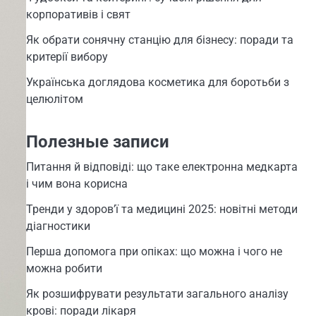
корпоративів і свят
Як обрати сонячну станцію для бізнесу: поради та
критерії вибору
Українська доглядова косметика для боротьби з
целюлітом
Полезные записи
Питання й відповіді: що таке електронна медкарта
і чим вона корисна
Тренди у здоров’ї та медицині 2025: новітні методи
діагностики
Перша допомога при опіках: що можна і чого не
можна робити
Як розшифрувати результати загального аналізу
крові: поради лікаря