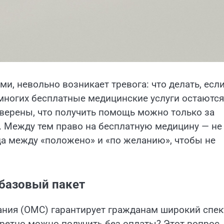
и, невольно возникает тревога: что делать, есл
 многих бесплатные медицинские услуги остаются
уверены, что получить помощь можно только за
х. Между тем право на бесплатную медицину — не
ица между «положено» и «по желанию», чтобы не
 базовый пакет
ания (ОМС) гарантирует гражданам широкий спек
ретно можно получить без оплаты? Этот вопрос