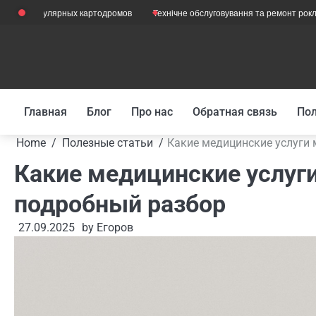
Skip
популярных картодромов
Технічне обслуговування та ремонт рокли з вагам
to
content
Главная
Блог
Про нас
Обратная связь
Пол
Home
Полезные статьи
Какие медицинские услуги 
Какие медицинские услуг
подробный разбор
27.09.2025
by
Егоров