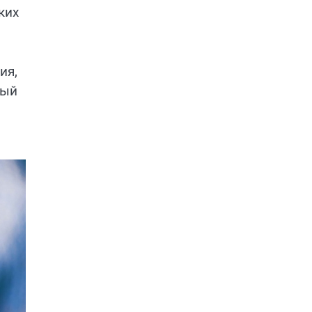
ких
ия,
ный