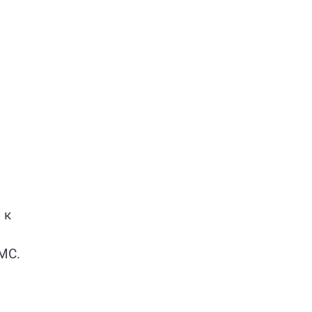
 к
МС.