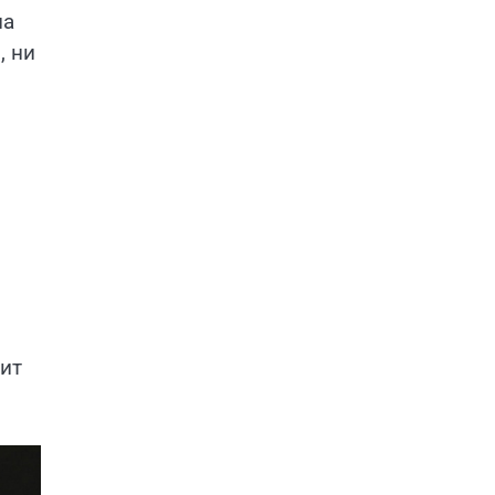
на
, ни
вит