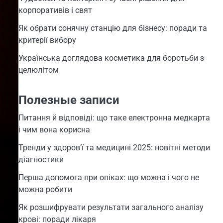
корпоративів і свят
Як обрати сонячну станцію для бізнесу: поради та
критерії вибору
Українська доглядова косметика для боротьби з
целюлітом
Полезные записи
Питання й відповіді: що таке електронна медкарта
і чим вона корисна
Тренди у здоров’ї та медицині 2025: новітні методи
діагностики
Перша допомога при опіках: що можна і чого не
можна робити
Як розшифрувати результати загального аналізу
крові: поради лікаря