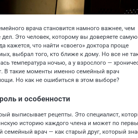
семейного врача становится намного важнее, чем
 дел. Это человек, которому вы доверяете самую
да кажется, что найти «своего» доктора проще
ых, выбрал того, кто ближе к дому. Но все не та
лась температура ночью, а у взрослого — хрониче
. В такие моменты именно семейный врач
ощи. Но как не ошибиться в этом выборе?
роль и особенности
орый выписывает рецепты. Это специалист, кото
цинскую историю каждого члена и может по перв
ый семейный врач — как старый друг, который зна