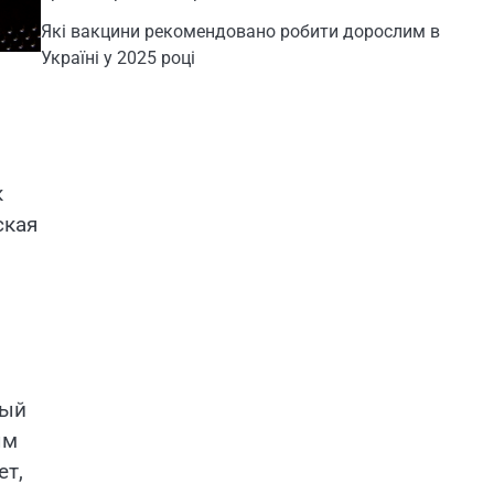
Які вакцини рекомендовано робити дорослим в
Україні у 2025 році
к
ская
рый
ым
ет,