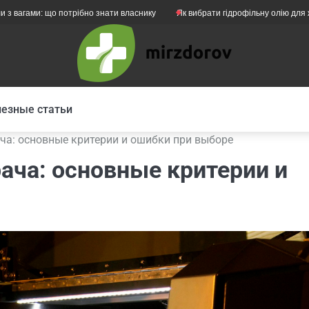
: що потрібно знати власнику
Як вибрати гідрофільну олію для жирної шк
езные статьи
ча: основные критерии и ошибки при выборе
ача: основные критерии и