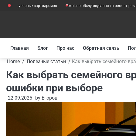
Skip
опулярных картодромов
Технічне обслуговування та ремонт рокли з вагами
to
content
Главная
Блог
Про нас
Обратная связь
Пол
Home
Полезные статьи
Как выбрать семейного вра
Как выбрать семейного вр
ошибки при выборе
22.09.2025
by
Егоров