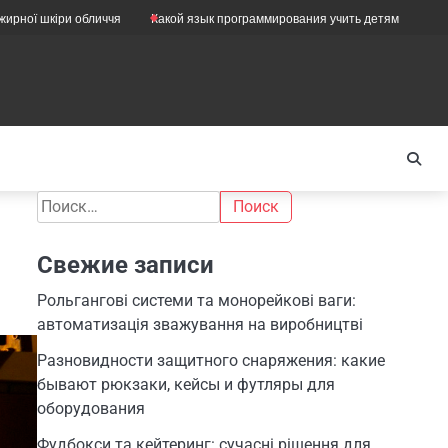
іри обличчя
Какой язык программирования учить детям
Как правильн
Найти:
Свежие записи
Рольгангові системи та монорейкові ваги:
автоматизація зважування на виробництві
Разновидности защитного снаряжения: какие
бывают рюкзаки, кейсы и футляры для
оборудования
Фудбокси та кейтеринг: сучасні рішення для