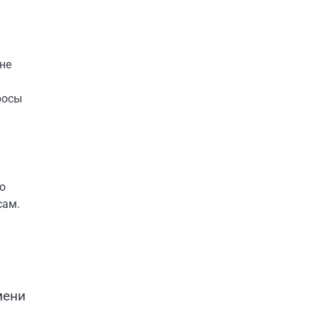
не
росы
о
сам.
мени