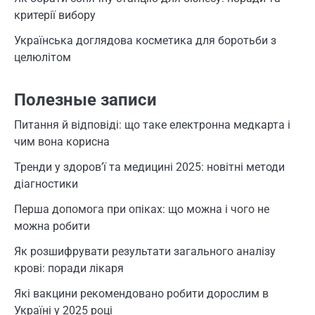
критерії вибору
Українська доглядова косметика для боротьби з
целюлітом
Полезные записи
Питання й відповіді: що таке електронна медкарта і
чим вона корисна
Тренди у здоров’ї та медицині 2025: новітні методи
діагностики
Перша допомога при опіках: що можна і чого не
можна робити
Як розшифрувати результати загального аналізу
крові: поради лікаря
Які вакцини рекомендовано робити дорослим в
Україні у 2025 році