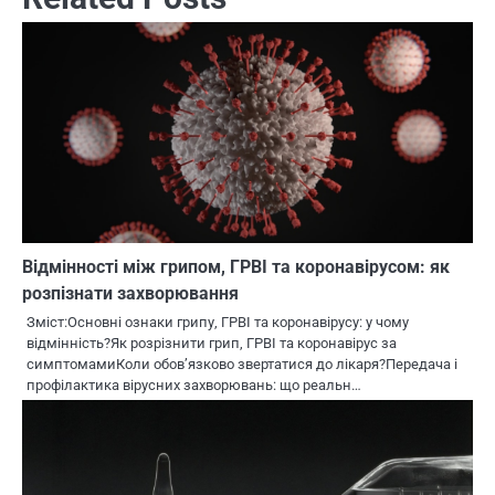
Відмінності між грипом, ГРВІ та коронавірусом: як
розпізнати захворювання
Зміст:Основні ознаки грипу, ГРВІ та коронавірусу: у чому
відмінність?Як розрізнити грип, ГРВІ та коронавірус за
симптомамиКоли обов’язково звертатися до лікаря?Передача і
профілактика вірусних захворювань: що реальн…