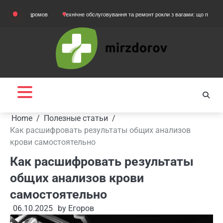
Skip
ртодромов
Технічне обслуговування та ремонт рокли з вагами: що потрібно знати 
to
content
Home
Полезные статьи
Как расшифровать результаты общих анализов
крови самостоятельно
Как расшифровать результаты
общих анализов крови
самостоятельно
06.10.2025
by
Егоров