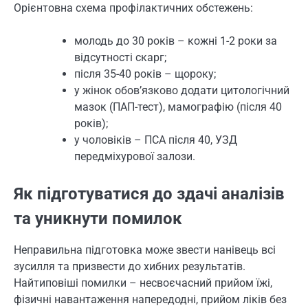
Орієнтовна схема профілактичних обстежень:
молодь до 30 років – кожні 1-2 роки за
відсутності скарг;
після 35-40 років – щороку;
у жінок обов’язково додати цитологічний
мазок (ПАП-тест), мамографію (після 40
років);
у чоловіків – ПСА після 40, УЗД
передміхурової залози.
Як підготуватися до здачі аналізів
та уникнути помилок
Неправильна підготовка може звести нанівець всі
зусилля та призвести до хибних результатів.
Найтиповіші помилки – несвоєчасний прийом їжі,
фізичні навантаження напередодні, прийом ліків без