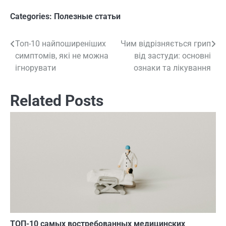
Categories:
Полезные статьи
Топ-10 найпоширеніших
Чим відрізняється грип
Навигация
симптомів, які не можна
від застуди: основні
по
ігнорувати
ознаки та лікування
записям
Related Posts
ТОП-10 самых востребованных медицинских