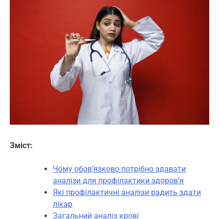
Зміст:
Чому обов’язково потрібно здавати
аналізи для профілактики здоров’я
Які профілактичні аналізи радить здати
лікар
Загальний аналіз крові