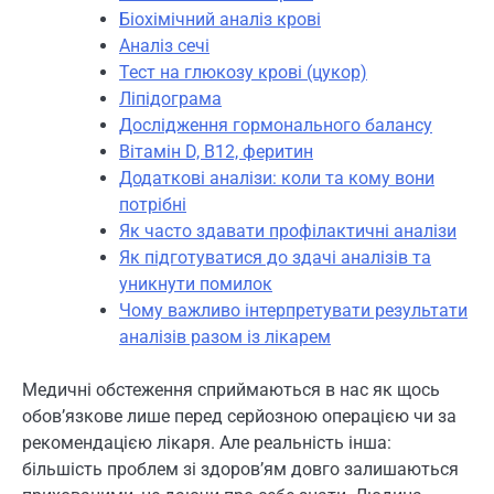
Біохімічний аналіз крові
Аналіз сечі
Тест на глюкозу крові (цукор)
Ліпідограма
Дослідження гормонального балансу
Вітамін D, B12, феритин
Додаткові аналізи: коли та кому вони
потрібні
Як часто здавати профілактичні аналізи
Як підготуватися до здачі аналізів та
уникнути помилок
Чому важливо інтерпретувати результати
аналізів разом із лікарем
Медичні обстеження сприймаються в нас як щось
обов’язкове лише перед серйозною операцією чи за
рекомендацією лікаря. Але реальність інша:
більшість проблем зі здоров’ям довго залишаються