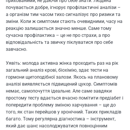
прихованими, не даючи про себе знати. Людина
почувається добре, ігнорує профілактичні аналізи –
а організм тим часом тихо сигналізує про ризики та
зміни. Коли ж симптоми стають очевидними, часу на
реакцію залишається значно менше. Саме тому
сучасна профілактика – це не про страхи, а про
відповідальність та звичку піклуватися про себе
завчасно.
Уявіть: молода активна жінка проходить раз на рік
загальний аналіз крові, біохімію, здає тести на
гормони щитоподібної залози. Якось на плановому
аналізі виявляється підвищений цукор. Симптомів
немає, самопочуття ідеальне. Але саме завдяки
простому тесту вдається вчасно помітити предіабет і
попередити проблему зміною харчування – ще до
того, як стан перейшов у хронічний. Таких прикладів
багато. Тому регулярна діагностика – інструмент,
який дає шанс насолоджуватися повноцінним