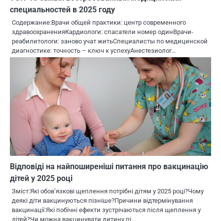
специальностей в 2025 году
Содержание:Врачи общей практики: центр современного
здравоохраненияКардиологи: спасатели номер одинВрачи-
реабилитологи: заново учат житьСпециалисты по медицинской
диагностике: точность – ключ к успехуАнестезиолог…
Відповіді на найпоширеніші питання про вакцинацію
дітей у 2025 році
Зміст:Які обов’язкові щеплення потрібні дітям у 2025 році?Чому
деякі діти вакцинуються пізніше?Причини відтермінування
вакцинації:Які побічні ефекти зустрічаються після щеплення у
дітей?Чи можна вакцинувати дитину пі…